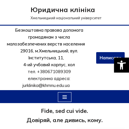
Юридична клініка
Перейти
Хмельницький національний університет
до
вмісту
Безкоштовна правова допомога
громадянам з числа
малозабезпечених верств населення
29016, м.Хмельницький, вул.
Відкри
Інститутська, 11,
Написати
4-ий учбовий корпус, хол
тел. +380671089309
електронна адреса:
jurklinika@khmnu.edu.ua
Fide, sed cui vide.
Довіряй, але дивись, кому.